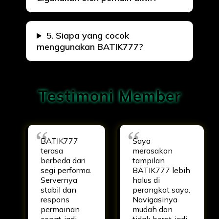
5. Siapa yang cocok
menggunakan BATIK777?
Testimoni Member
BATIK777
Saya
terasa
merasakan
berbeda dari
tampilan
segi performa.
BATIK777 lebih
Servernya
halus di
stabil dan
perangkat saya.
respons
Navigasinya
permainan
mudah dan