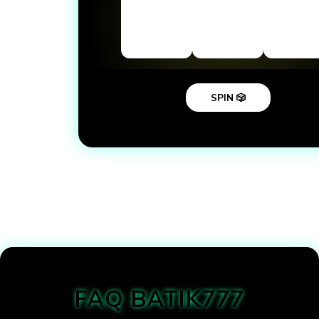
SPIN 🎲
Loading...
FAQ BATIK777