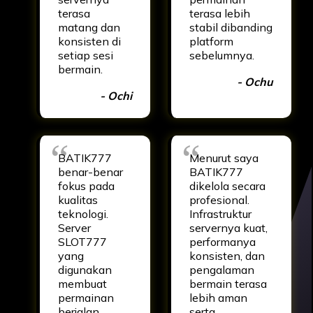
terasa
terasa lebih
matang dan
stabil dibanding
konsisten di
platform
setiap sesi
sebelumnya.
bermain.
- Ochu
- Ochi
BATIK777
Menurut saya
benar-benar
BATIK777
fokus pada
dikelola secara
kualitas
profesional.
teknologi.
Infrastruktur
Server
servernya kuat,
SLOT777
performanya
yang
konsisten, dan
digunakan
pengalaman
membuat
bermain terasa
permainan
lebih aman
berjalan
serta